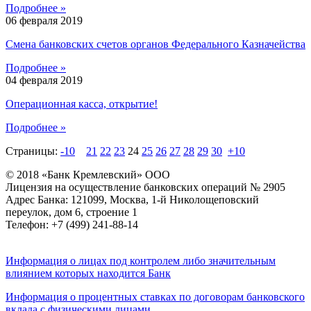
Подробнее »
06 февраля 2019
Смена банковских счетов органов Федерального Казначейства
Подробнее »
04 февраля 2019
Операционная касса, открытие!
Подробнее »
Страницы:
-10
21
22
23
24
25
26
27
28
29
30
+10
© 2018 «Банк Кремлевский» ООО
Лицензия на осуществление банковских операций № 2905
Адрес Банка: 121099, Москва, 1-й Николощеповский
переулок, дом 6, строение 1
Телефон: +7 (499) 241-88-14
Информация о лицах под контролем либо значительным
влиянием которых находится Банк
Информация о процентных ставках по договорам банковского
вклада с физическими лицами