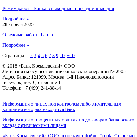
Режим работы Банка в выходные и праздничные дни
Подробнее »
28 апреля 2025
О режиме работы Банка
Подробнее »
Страницы:
1
2
3
4
5
6
7
8
9
10
+10
© 2018 «Банк Кремлевский» ООО
Лицензия на осуществление банковских операций № 2905
Адрес Банка: 121099, Москва, 1-й Николощеповский
переулок, дом 6, строение 1
Телефон: +7 (499) 241-88-14
Информация о лицах под контролем либо значительным
влиянием которых находится Банк
Информация о процентных ставках по договорам банковского
вклада с физическими лицами
«Банк Кремлевский» ООО использует файлы "cookie" с целью