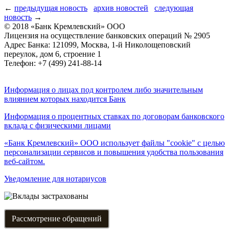
←
предыдущая новость
архив новостей
следующая
новость
→
© 2018 «Банк Кремлевский» ООО
Лицензия на осуществление банковских операций № 2905
Адрес Банка: 121099, Москва, 1-й Николощеповский
переулок, дом 6, строение 1
Телефон: +7 (499) 241-88-14
Информация о лицах под контролем либо значительным
влиянием которых находится Банк
Информация о процентных ставках по договорам банковского
вклада с физическими лицами
«Банк Кремлевский» ООО использует файлы "cookie" с целью
персонализации сервисов и повышения удобства пользования
веб-сайтом.
Уведомление для нотариусов
Рассмотрение обращений