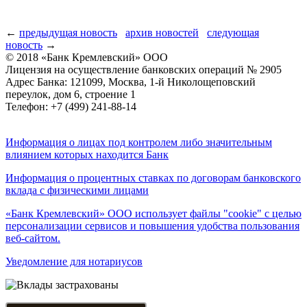
←
предыдущая новость
архив новостей
следующая
новость
→
© 2018 «Банк Кремлевский» ООО
Лицензия на осуществление банковских операций № 2905
Адрес Банка: 121099, Москва, 1-й Николощеповский
переулок, дом 6, строение 1
Телефон: +7 (499) 241-88-14
Информация о лицах под контролем либо значительным
влиянием которых находится Банк
Информация о процентных ставках по договорам банковского
вклада с физическими лицами
«Банк Кремлевский» ООО использует файлы "cookie" с целью
персонализации сервисов и повышения удобства пользования
веб-сайтом.
Уведомление для нотариусов