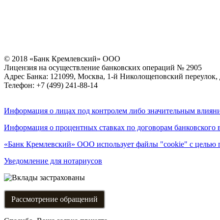
© 2018 «Банк Кремлевский» ООО
Лицензия на осуществление банковских операций № 2905
Адрес Банка: 121099, Москва, 1-й Николощеповский переулок, 
Телефон: +7 (499) 241-88-14
Информация о лицах под контролем либо значительным влияни
Информация о процентных ставках по договорам банковского 
«Банк Кремлевский» ООО использует файлы "cookie" с целью 
Уведомление для нотариусов
Рассмотрение обращений