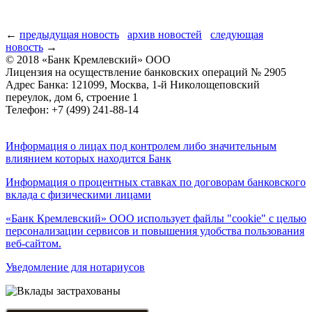
←
предыдущая новость
архив новостей
следующая
новость
→
© 2018 «Банк Кремлевский» ООО
Лицензия на осуществление банковских операций № 2905
Адрес Банка: 121099, Москва, 1-й Николощеповский
переулок, дом 6, строение 1
Телефон: +7 (499) 241-88-14
Информация о лицах под контролем либо значительным
влиянием которых находится Банк
Информация о процентных ставках по договорам банковского
вклада с физическими лицами
«Банк Кремлевский» ООО использует файлы "cookie" с целью
персонализации сервисов и повышения удобства пользования
веб-сайтом.
Уведомление для нотариусов