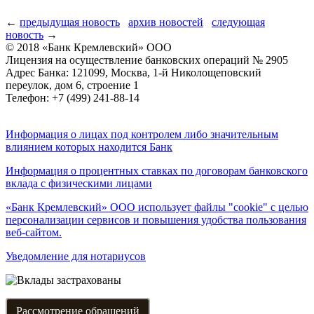
←
предыдущая новость
архив новостей
следующая
новость
→
© 2018 «Банк Кремлевский» ООО
Лицензия на осуществление банковских операций № 2905
Адрес Банка: 121099, Москва, 1-й Николощеповский
переулок, дом 6, строение 1
Телефон: +7 (499) 241-88-14
Информация о лицах под контролем либо значительным
влиянием которых находится Банк
Информация о процентных ставках по договорам банковского
вклада с физическими лицами
«Банк Кремлевский» ООО использует файлы "cookie" с целью
персонализации сервисов и повышения удобства пользования
веб-сайтом.
Уведомление для нотариусов
Рассмотрение обращений