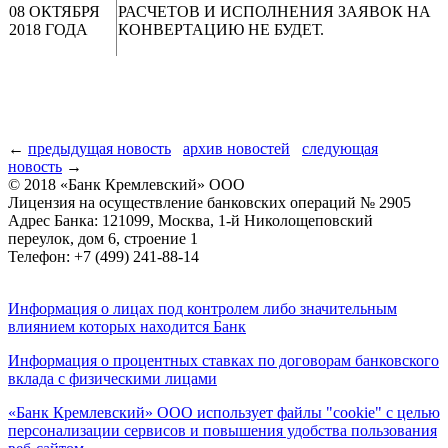
08
ОКТЯБРЯ
РАСЧЕТОВ И ИСПОЛНЕНИЯ ЗАЯВОК НА
2018 ГОДА
КОНВЕРТАЦИЮ НЕ БУДЕТ.
←
предыдущая новость
архив новостей
следующая
новость
→
© 2018 «Банк Кремлевский» ООО
Лицензия на осуществление банковских операций № 2905
Адрес Банка: 121099, Москва, 1-й Николощеповский
переулок, дом 6, строение 1
Телефон: +7 (499) 241-88-14
Информация о лицах под контролем либо значительным
влиянием которых находится Банк
Информация о процентных ставках по договорам банковского
вклада с физическими лицами
«Банк Кремлевский» ООО использует файлы "cookie" с целью
персонализации сервисов и повышения удобства пользования